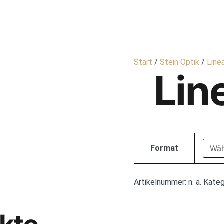
HOME
FL
Start
/
Stein Optik
/
Line
Lin
Format
Artikelnummer:
n. a.
Kateg