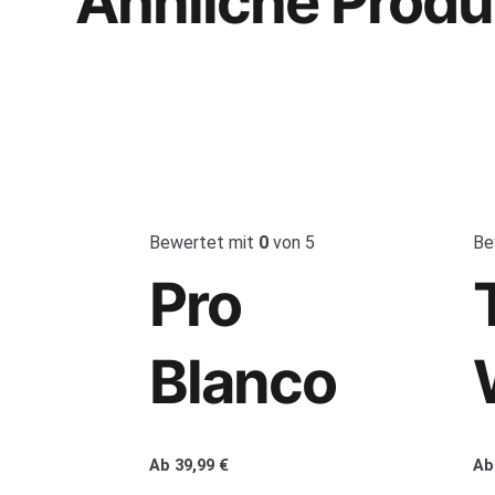
Ähnliche Produ
Bewertet mit
0
von 5
Be
Pro
Blanco
Ab
39,99
€
Ab