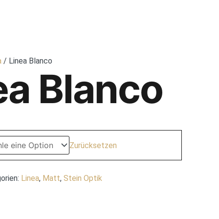
IESEN-SHOWROOM BREMEN
FLIESENSERIEN
KONTAKT
a
/ Linea Blanco
ea Blanco
Zurücksetzen
orien:
Linea
,
Matt
,
Stein Optik