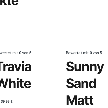
kte
wertet mit
0
von 5
Bewertet mit
0
von 5
Travia
Sunny
White
Sand
Matt
39,99
€