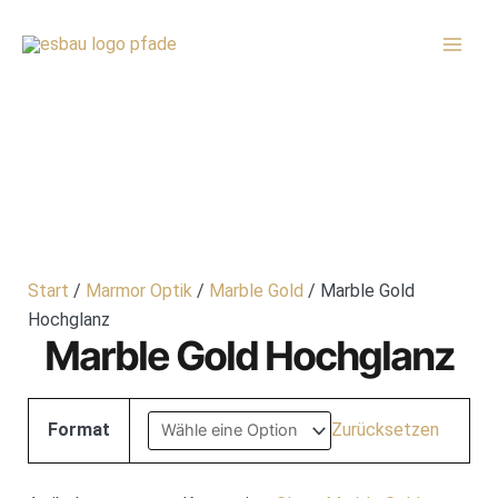
Zum
MAI
Inhalt
MEN
springen
Start
/
Marmor Optik
/
Marble Gold
/ Marble Gold
Hochglanz
Marble Gold Hochglanz
Format
Zurücksetzen