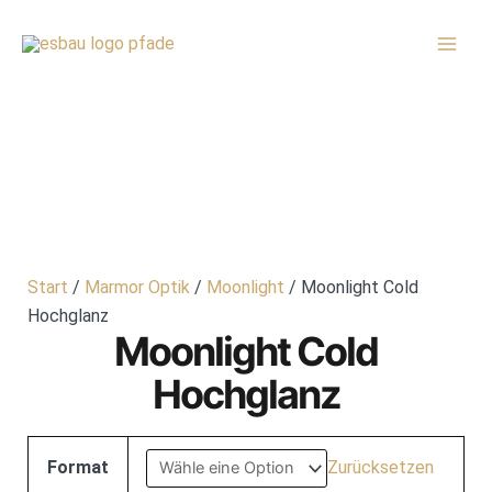
Zum
MAI
Inhalt
MEN
springen
Start
/
Marmor Optik
/
Moonlight
/ Moonlight Cold
Hochglanz
Moonlight Cold
Hochglanz
Format
Zurücksetzen