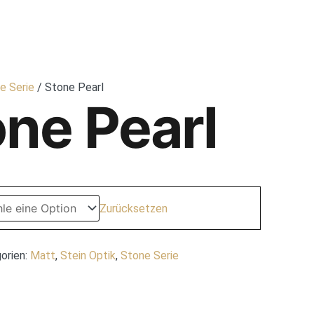
IESEN-SHOWROOM BREMEN
FLIESENSERIEN
KONTAKT
e Serie
/ Stone Pearl
ne Pearl
Zurücksetzen
orien:
Matt
,
Stein Optik
,
Stone Serie