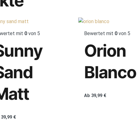
kte
wertet mit
0
von 5
Bewertet mit
0
von 5
Sunny
Orion
Sand
Blanco
Matt
Ab
39,99
€
39,99
€