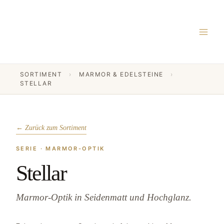
Zum
MAI
Inhalt
MEN
springen
SORTIMENT
›
MARMOR & EDELSTEINE
›
STELLAR
Ambiente · Stellar Cream Seidenmatt
← Zurück zum Sortiment
SERIE · MARMOR-OPTIK
Stellar
Marmor-Optik in Seidenmatt und Hochglanz.