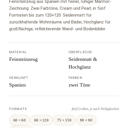
Feinsteinzeug aus Spanien mit feiner, ruhiger Marmor-
Zeichnung. Zwei Farbtöne, Cream und Pearl, in fünf
Formaten bis zum 120×120. Seidenmatt für
zurückhaltende Wohnräume und Bäder, Hochglanz für
großflächige, reflektierende Wand- und Bodenbilder.
MATERIAL
OBERFLÄCHE
Feinsteinzeug
Seidenmatt &
Hochglanz
HERKUNFT
FARBEN
Spanien
zwei Töne
FORMATE
fünf Größen, je nach Verfügbarkeit
60 × 60
60 × 120
75 × 150
90 × 90