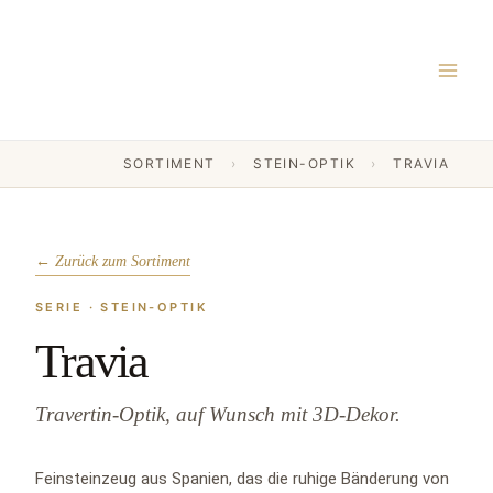
Zum
MAI
Inhalt
MEN
springen
SORTIMENT
›
STEIN-OPTIK
›
TRAVIA
Ambiente · Travia Ivory Matt
← Zurück zum Sortiment
SERIE · STEIN-OPTIK
Travia
Travertin-Optik, auf Wunsch mit 3D-Dekor.
Feinsteinzeug aus Spanien, das die ruhige Bänderung von