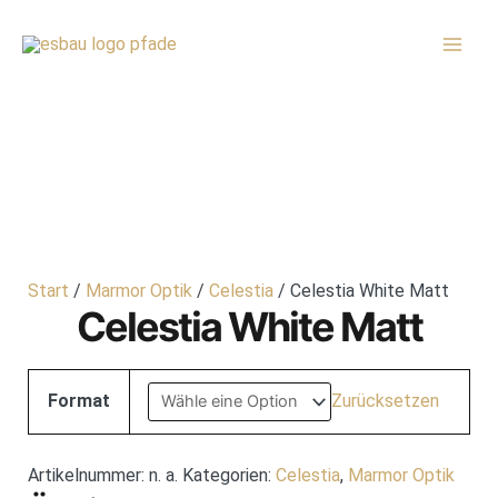
Zum
MAI
Inhalt
MEN
springen
Start
/
Marmor Optik
/
Celestia
/ Celestia White Matt
Celestia White Matt
Format
Zurücksetzen
Artikelnummer:
n. a.
Kategorien:
Celestia
,
Marmor Optik